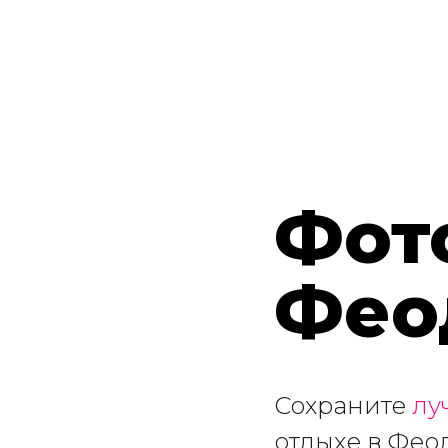
Фот
Фео
Сохраните
лу
отдыхе в Фео