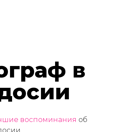
ограф в
досии
чшие воспоминания
об
досии.